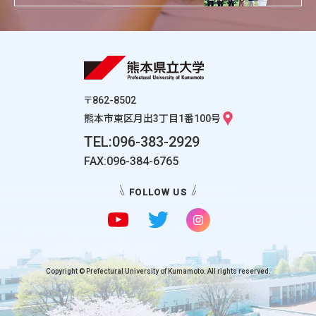
〒862-8502
熊本市東区月出3丁目1番100号
TEL:096-383-2929
FAX:096-384-6765
FOLLOW US
Copyright © Prefectural University of Kumamoto. All rights reserved.