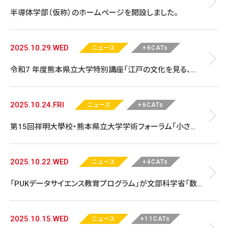
半導体学部（仮称）のホームページを開設しました。
2025.10.29.WED
ニュース
+6CATs
令和7 年度熊本県立大学特別講座「江戸の文化を見る、知
る、読む――南畝・ケンペル・蔦重とその時代――」第1 回「大田南畝
と江戸狂歌の流行」を実施しました
2025.10.24.FRI
ニュース
+6CATs
第15回祥明大學校・熊本県立大学学術フォーラム「小さな
ことから広がる世界」を開催します！
2025.10.22.WED
ニュース
+4CATs
「PUKデータサイエンス教育プログラム」が文部科学省「数
理・データサイエンス・AI教育プログラム（応用基礎レベ
ル）」に認定されました！
2025.10.15.WED
ニュース
+11CATs