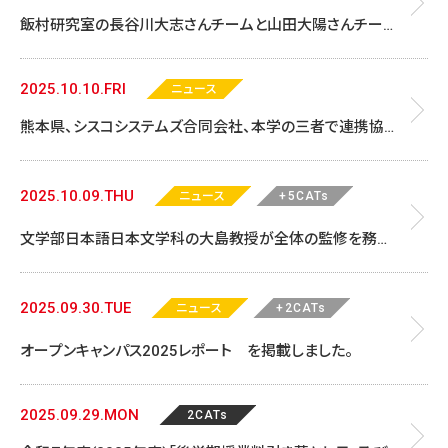
飯村研究室の長谷川大志さんチームと山田大陽さんチーム
が、SPAJAM2025 九州予選でそれぞれ優秀賞を受賞しま
した
2025.10.10.FRI
ニュース
熊本県、シスコシステムズ合同会社、本学の三者で連携協
定を締結しました
2025.10.09.THU
ニュース
+5CATs
文学部日本語日本文学科の大島教授が全体の監修を務め
た『熊本県議会史』第十巻が刊行されました。
2025.09.30.TUE
ニュース
+2CATs
オープンキャンパス2025レポート を掲載しました。
2025.09.29.MON
2CATs