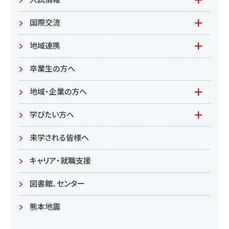
入試情報
環境資源
もやいすと育成プログラム
入試情報(学部)
国際交流
居住環境
研究
入試情報(大学院)
Global Lounge
地域連携
食健康
公開講座
卒業生の方へ
総合管理学部
地域・企業の方へ
教育/学部・大学院
学びたい方へ(生涯学習)
学びたい方へ
学部
来学される皆様へ
大学院
キャリア・就職支援
図書館、センター
熊本地震