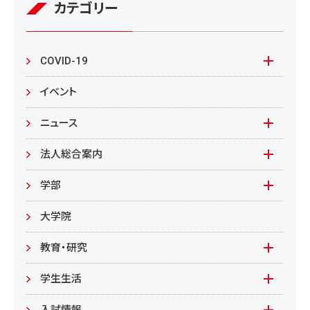
シ
カテゴリー
ョ
ン
COVID-19
本学の対応
イベント
在学生の皆様へ
ニュース
来学される皆様へ
報道資料
法人総合案内
教職員向け
基本情報
入札情報
学部
教職員募集
文学部
大学院
教職員募集（教員）
日文
教育・研究
教職員募集（職員等）
英米
教育
学生生活
環境共生学部
地域連携型学生研究(旧学生GP)
在学生の方へ