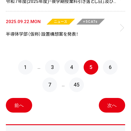
令和７年度(2025年度)「後学期授業料引き落とし日」及び
「徴収猶予申請」、「分納申請」について
2025.09.22.MON
ニュース
+5CATs
半導体学部（仮称）設置構想案を発表！
投
1
3
4
5
6
…
稿
7
45
…
ナ
ビ
前へ
次へ
ゲ
ー