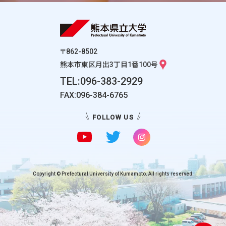
〒862-8502
熊本市東区月出3丁目1番100号
TEL:096-383-2929
FAX:096-384-6765
FOLLOW US
Copyright © Prefectural University of Kumamoto. All rights reserved.