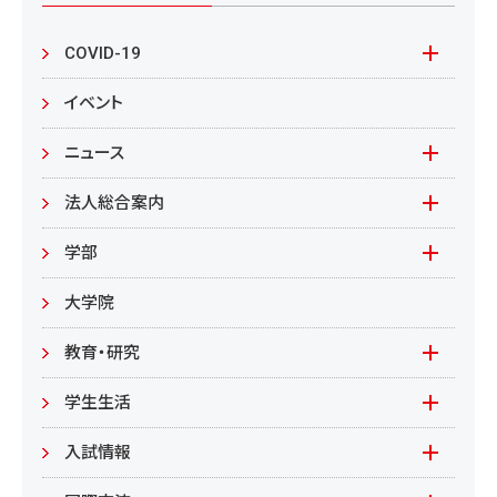
シ
COVID-19
ョ
本学の対応
イベント
ン
在学生の皆様へ
ニュース
来学される皆様へ
報道資料
法人総合案内
教職員向け
基本情報
入札情報
学部
教職員募集
文学部
大学院
教職員募集（教員）
日文
教育・研究
教職員募集（職員等）
英米
教育
学生生活
環境共生学部
地域連携型学生研究(旧学生GP)
在学生の方へ
入試情報
環境資源
もやいすと育成プログラム