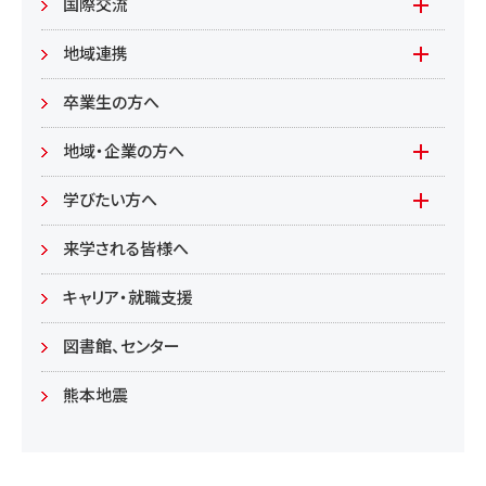
入試情報(学部)
国際交流
居住環境
研究
入試情報(大学院)
Global Lounge
地域連携
食健康
公開講座
卒業生の方へ
総合管理学部
地域・企業の方へ
教育/学部・大学院
学びたい方へ(生涯学習)
学びたい方へ
学部
来学される皆様へ
大学院
キャリア・就職支援
図書館、センター
熊本地震