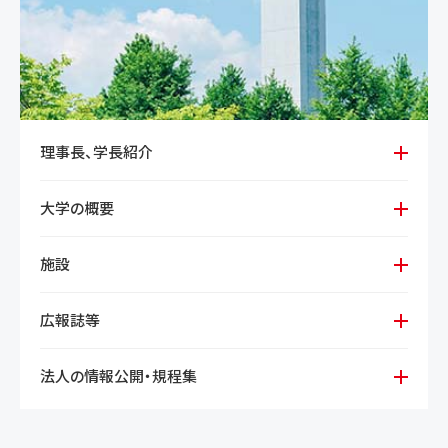
理事長、学長紹介
理事長紹介、メッセージ
大学の概要
学長紹介、メッセージ
理念、目的
施設
沿革
施設紹介
広報誌等
組織図
広報誌「春秋彩」
法人の情報公開・規程集
大学概要(冊子)
教育情報の公表