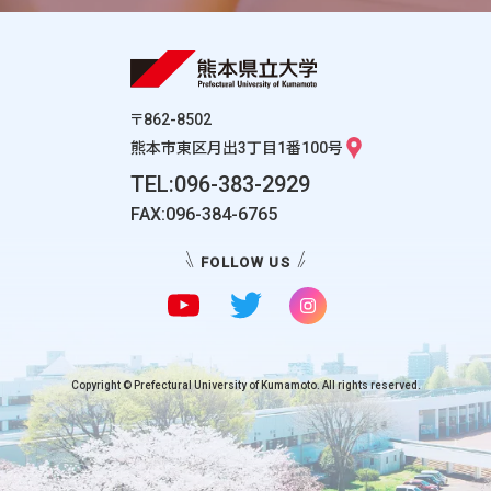
〒862-8502
熊本市東区月出3丁目1番100号
TEL:096-383-2929
FAX:096-384-6765
FOLLOW US
Copyright © Prefectural University of Kumamoto. All rights reserved.