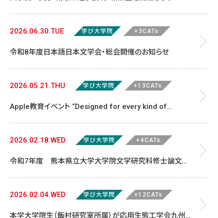
2026.06.30.TUE
学び大学院
+3CATs
令和8年度日本語日本文学会・総会開催のお知らせ
2026.05.21.THU
学び大学院
+13CATs
Apple教育イベント “Designed for every kind of
learner.” のブレイクアウトセッションに飯村教授が登壇し
ました
2026.02.18.WED
学び大学院
+4CATs
令和7年度 熊本県立大学大学院文学研究科修士論文要
旨発表会のお知らせ
2026.02.04.WED
学び大学院
+12CATs
本学大学院生（飯村研究室所属）が応用生態工学会九州地