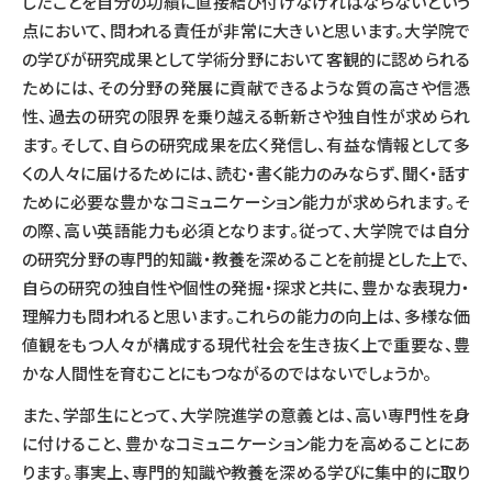
したことを自分の功績に直接結び付けなければならないという
点において、問われる責任が非常に大きいと思います。大学院で
の学びが研究成果として学術分野において客観的に認められる
ためには、その分野の発展に貢献できるような質の高さや信憑
性、過去の研究の限界を乗り越える斬新さや独自性が求められ
ます。そして、自らの研究成果を広く発信し、有益な情報として多
くの人々に届けるためには、読む・書く能力のみならず、聞く・話す
ために必要な豊かなコミュニケーション能力が求められます。そ
の際、高い英語能力も必須となります。従って、大学院では自分
の研究分野の専門的知識・教養を深めることを前提とした上で、
自らの研究の独自性や個性の発掘・探求と共に、豊かな表現力・
理解力も問われると思います。これらの能力の向上は、多様な価
値観をもつ人々が構成する現代社会を生き抜く上で重要な、豊
かな人間性を育むことにもつながるのではないでしょうか。
また、学部生にとって、大学院進学の意義とは、高い専門性を身
に付けること、豊かなコミュニケーション能力を高めることにあ
ります。事実上、専門的知識や教養を深める学びに集中的に取り