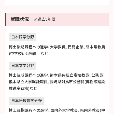
就職状況
※過去5年間
日
本
語
学
分
野
博士後期課程への進学、大学教員、民間企業、熊本県教員
(中学校)、公務員 など
日
本
文
学
分
野
博士後期課程への進学、熊本県内私立高校教員、公務員、
熊本県立大学嘱託職員、長崎県対馬市公務員(博物館建設
推進室勤務)など
日
本
語
教
育
学
分
野
博士後期課程への進学、国内外大学教員、県内外教員(中