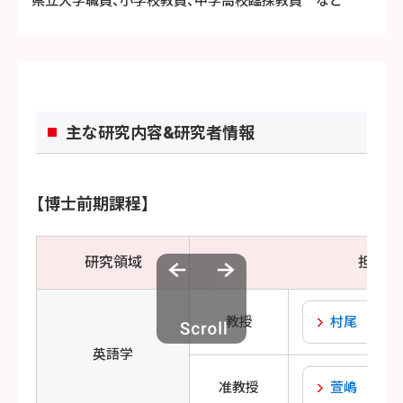
県立大学職員、小学校教員、中学高校臨採教員 など
主な研究内容&研究者情報
【博士前期課程】
研究領域
担当者
教授
村尾 治彦
英語学
准教授
萱嶋 崇