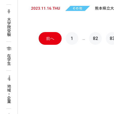
2023.11.16.THU
熊本県立大
その他
た
大学院受験
投
1
82
8
前へ
…
稿
ナ
在学生
ビ
ゲ
ー
地域・企業
シ
ョ