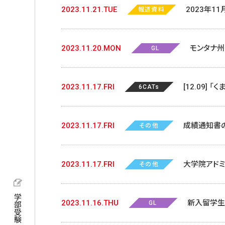
2023.11.21.TUE
2023年1
報道資料
農弁当」を
2023.11.20.MON
モンタナ州立
GL
説明会・座談
2023.11.17.FRI
[12.09]
6CATs
2023.11.17.FRI
成績通知書
その他
2023.11.17.FRI
大学院アド
その他
報告会開催
学部受験
2023.11.16.THU
新入留学生の
GL
ェイベント）