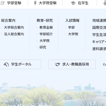
学部受験
大学院受験
在学生
総合案内
教育・研究
入試情報
地域連
大学総合案内
教育全般
学部
国際交
法人総合案内
学部紹介
大学院
学生生
大学院
キャリア
研究
資料請
学生ポータル
求人・教職員採用
Co