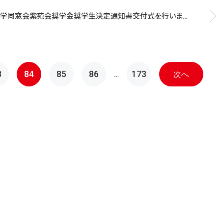
学同窓会紫苑会奨学金奨学生決定通知書交付式を行いまし
3
84
85
86
173
…
次へ