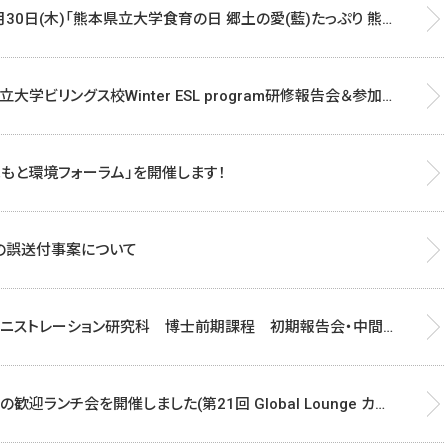
1月30日(木)「熊本県立大学食育の日 郷土の愛(藍)たっぷり 熊
開催します
大学ビリングス校Winter ESL program研修報告会＆参加
会を実施しました（第22回Global Loungeカフェイベント）
 「くまもと環境フォーラム」を開催します！
の誤送付事案について
ミニストレーション研究科 博士前期課程 初期報告会・中間
報告
歓迎ランチ会を開催しました(第21回 Global Lounge カフ