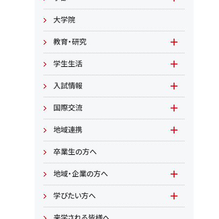
教職員募集
文学部
大学院
教職員募集（教員）
日文
教育・研究
教職員募集（職員等）
英米
教育
学生生活
環境共生学部
地域連携型学生研究(旧学生GP)
在学生の方へ
入試情報
環境資源
もやいすと育成プログラム
入試情報(学部)
国際交流
居住環境
研究
入試情報(大学院)
Global Lounge
地域連携
食健康
公開講座
卒業生の方へ
総合管理学部
地域・企業の方へ
教育/学部・大学院
学びたい方へ(生涯学習)
学びたい方へ
学部
来学される皆様へ