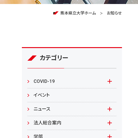
熊本県立大学ホーム
お知らせ
カテゴリー
COVID-19
本学の対応
イベント
在学生の皆様へ
ニュース
来学される皆様へ
報道資料
法人総合案内
教職員向け
基本情報
入札情報
学部