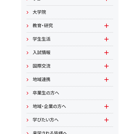
教職員募集
文学部
大学院
教職員募集（教員）
日文
教育・研究
教職員募集（職員等）
英米
教育
学生生活
環境共生学部
地域連携型学生研究(旧学生GP)
在学生の方へ
入試情報
環境資源
もやいすと育成プログラム
入試情報(学部)
国際交流
居住環境
研究
入試情報(大学院)
Global Lounge
地域連携
食健康
公開講座
卒業生の方へ
総合管理学部
地域・企業の方へ
教育/学部・大学院
学びたい方へ(生涯学習)
学びたい方へ
学部
来学される皆様へ