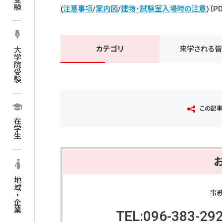
(
注意事項
/
案内図
/
建物・試験室入場時の注意
)〔P
カテゴリ
来学される
大学院受験
この記
在学生
地域・企業
事
TEL:096-383-29