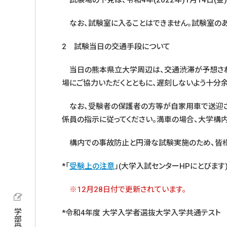
試験場の下見は、令和4年(2022年)1月14日(金)
なお、試験室に入ることはできません。試験室のあ
2 試験当日の交通手段について
当日の熊本県立大学周辺は、交通渋滞が予想され
場にご協力いただくとともに、遅刻しないよう十分余
なお、受験者の保護者の方等が自家用車で送迎さ
係員の指示に従ってください。満車の場合、大学構
構内での事故防止と円滑な試験実施のため、皆様
*「
受験上の注意
」(大学入試センターHPにとびます
※12月28日付で更新されています。
学部受験
*令和4年度 大学入学者選抜大学入学共通テスト