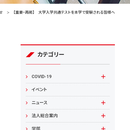
せ
【重要・再掲】 大学入学共通テストを本学で受験される皆様へ
カテゴリー
COVID-19
本学の対応
イベント
在学生の皆様へ
ニュース
来学される皆様へ
報道資料
法人総合案内
教職員向け
基本情報
入札情報
学部