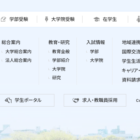
学部受験
大学院受験
在学生
総合案内
教育・研究
入試情報
地域連
大学総合案内
教育全般
学部
国際交
法人総合案内
学部紹介
大学院
学生生
大学院
キャリア
研究
資料請
学生ポータル
求人・教職員採用
Co