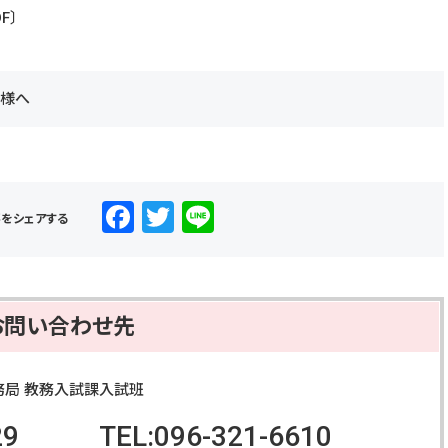
DF〕
皆様へ
F
T
Li
事をシェアする
a
wi
n
c
tt
e
e
er
お問い合わせ先
b
o
務局 教務入試課入試班
o
29
TEL:096-321-6610
k