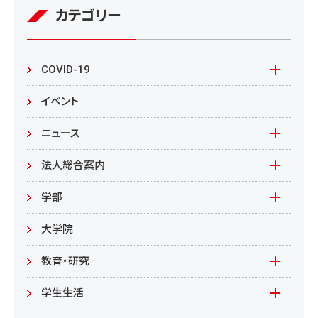
カテゴリー
COVID-19
本学の対応
イベント
在学生の皆様へ
ニュース
来学される皆様へ
報道資料
法人総合案内
教職員向け
基本情報
入札情報
学部
教職員募集
文学部
大学院
教職員募集（教員）
日文
教育・研究
教職員募集（職員等）
英米
教育
学生生活
環境共生学部