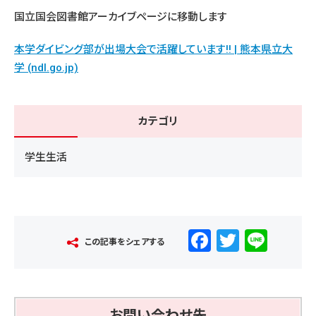
国立国会図書館アーカイブページに移動します
本学ダイビング部が出場大会で活躍しています!! | 熊本県立大
学 (ndl.go.jp)
カテゴリ
学生生活
F
T
Li
この記事をシェアする
a
wi
n
c
tt
e
e
er
お問い合わせ先