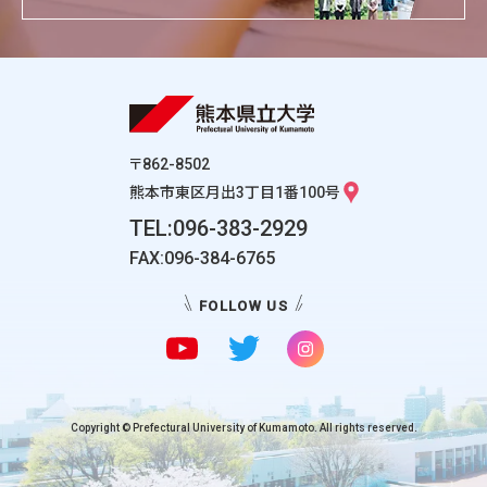
〒862-8502
熊本市東区月出3丁目1番100号
TEL:096-383-2929
FAX:096-384-6765
FOLLOW US
Copyright © Prefectural University of Kumamoto. All rights reserved.