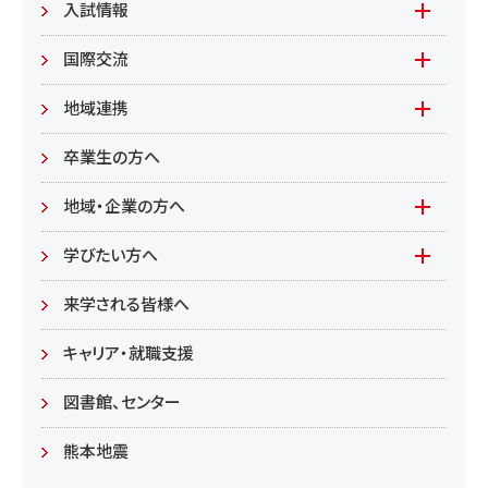
地域連携型学生研究(旧学生GP)
在学生の方へ
入試情報
環境資源
もやいすと育成プログラム
入試情報(学部)
国際交流
居住環境
研究
入試情報(大学院)
Global Lounge
地域連携
食健康
公開講座
卒業生の方へ
総合管理学部
地域・企業の方へ
教育/学部・大学院
学びたい方へ(生涯学習)
学びたい方へ
学部
来学される皆様へ
大学院
キャリア・就職支援
図書館、センター
熊本地震