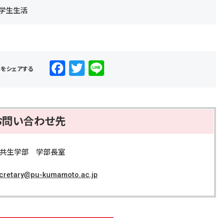
学生生活
F
T
Li
事をシェアする
a
wi
n
c
tt
e
e
er
お問い合わせ先
b
o
境共生学部 学部長室
o
k
ecretary@pu-kumamoto.ac.jp