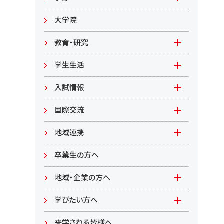
教職員募集
文学部
大学院
教職員募集（教員）
日文
教育・研究
教職員募集（職員等）
英米
教育
学生生活
環境共生学部
地域連携型学生研究(旧学生GP)
在学生の方へ
入試情報
環境資源
もやいすと育成プログラム
入試情報(学部)
国際交流
居住環境
研究
入試情報(大学院)
Global Lounge
地域連携
食健康
公開講座
卒業生の方へ
総合管理学部
地域・企業の方へ
教育/学部・大学院
学びたい方へ(生涯学習)
学びたい方へ
学部
来学される皆様へ