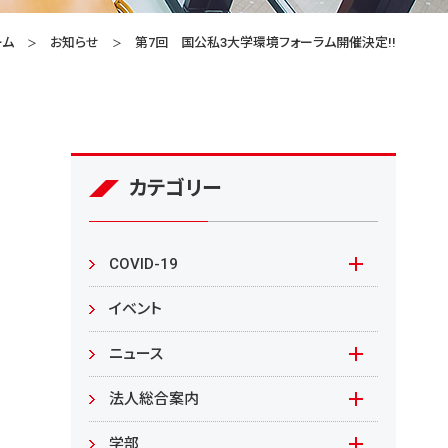
ーム
お知らせ
第7回 国公私3大学環境フォーラム開催決定!!
カテゴリー
COVID-19
本学の対応
イベント
在学生の皆様へ
ニュース
来学される皆様へ
報道資料
法人総合案内
教職員向け
基本情報
入札情報
学部