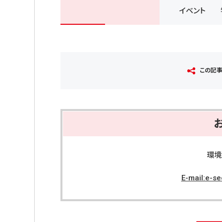
イベント
この記
環
E-mail:e-s