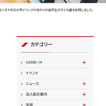
モンタナ州立大学ビリングス校からの留学生が子ども園を訪問しました。
カテゴリー
COVID-19
本学の対応
イベント
在学生の皆様へ
ニュース
来学される皆様へ
報道資料
法人総合案内
教職員向け
基本情報
入札情報
学部