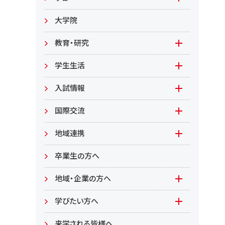
教職員募集
文学部
大学院
教職員募集（教員）
日文
教育・研究
教職員募集（職員等）
英米
教育
学生生活
環境共生学部
地域連携型学生研究(旧学生GP)
在学生の方へ
入試情報
環境資源
もやいすと育成プログラム
入試情報(学部)
国際交流
居住環境
研究
入試情報(大学院)
Global Lounge
地域連携
食健康
公開講座
卒業生の方へ
総合管理学部
地域・企業の方へ
教育/学部・大学院
学びたい方へ(生涯学習)
学びたい方へ
学部
来学される皆様へ