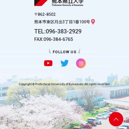
〒862-8502
熊本市東区月出3丁目1番100号
TEL:096-383-2929
FAX:096-384-6765
FOLLOW US
Copyright © Prefectural University of Kumamoto. All rights reserved.