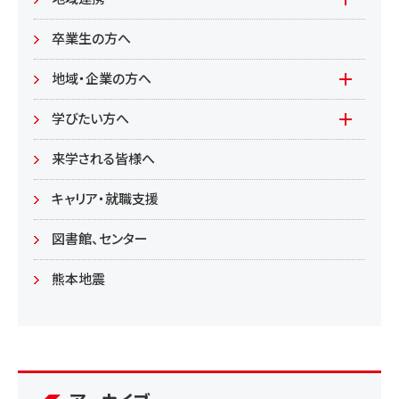
食健康
公開講座
卒業生の方へ
総合管理学部
地域・企業の方へ
教育/学部・大学院
学びたい方へ(生涯学習)
学びたい方へ
学部
来学される皆様へ
大学院
キャリア・就職支援
図書館、センター
熊本地震