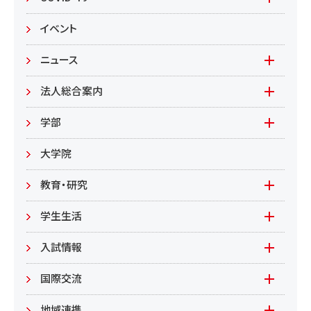
本学の対応
イベント
在学生の皆様へ
ニュース
来学される皆様へ
報道資料
法人総合案内
教職員向け
基本情報
入札情報
学部
教職員募集
文学部
大学院
教職員募集（教員）
日文
教育・研究
教職員募集（職員等）
英米
教育
学生生活
環境共生学部
地域連携型学生研究(旧学生GP)
在学生の方へ
入試情報
環境資源
もやいすと育成プログラム
入試情報(学部)
国際交流
居住環境
研究
入試情報(大学院)
Global Lounge
地域連携