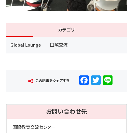
カテゴリ
Global Lounge
国際交流
F
T
Li
この記事をシェアする
a
wi
n
c
tt
e
e
er
お問い合わせ先
b
o
国際教育交流センター