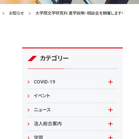
お知らせ
大学院文学研究科 進学説明・相談会を開催します!
カテゴリー
COVID-19
本学の対応
イベント
在学生の皆様へ
ニュース
来学される皆様へ
報道資料
法人総合案内
教職員向け
基本情報
入札情報
学部