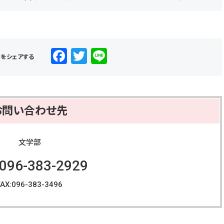
F
T
Li
事をシェアする
a
wi
n
c
tt
e
e
er
お問い合わせ先
b
o
文学部
o
:096-383-2929
k
FAX:096-383-3496