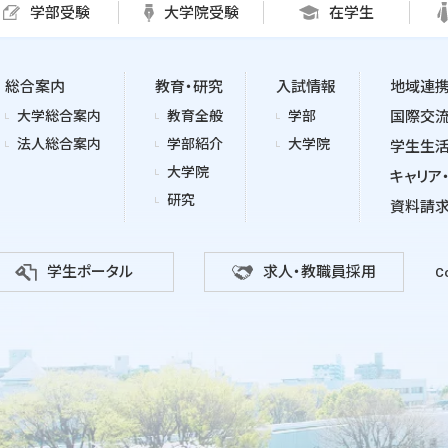
学部受験
大学院受験
在学生
総合案内
教育・研究
入試情報
地域連
大学総合案内
教育全般
学部
国際交
法人総合案内
学部紹介
大学院
学生生
大学院
キャリア
研究
資料請
学生ポータル
求人・教職員採用
Co