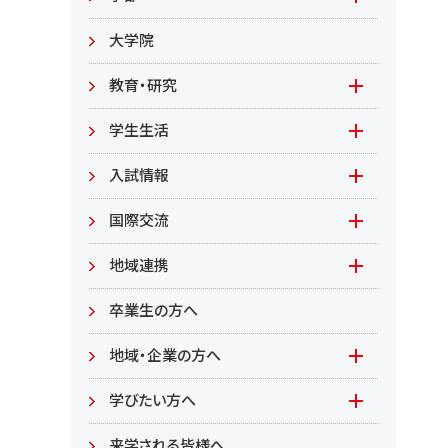
教職員募集
文学部
大学院
教職員募集（教員）
日文
教育・研究
教職員募集（職員等）
英米
教育
学生生活
環境共生学部
地域連携型学生研究(旧学生GP)
在学生の方へ
入試情報
環境資源
もやいすと育成プログラム
入試情報(学部)
国際交流
居住環境
研究
入試情報(大学院)
Global Lounge
地域連携
食健康
公開講座
卒業生の方へ
総合管理学部
地域・企業の方へ
教育/学部・大学院
学びたい方へ(生涯学習)
学びたい方へ
学部
来学される皆様へ