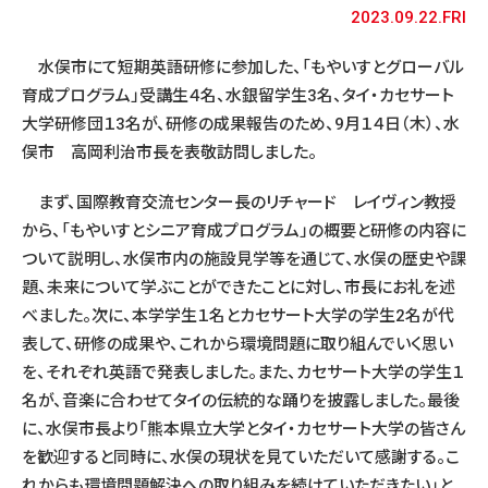
2023.09.22.FRI
水俣市にて短期英語研修に参加した、「もやいすとグローバル
育成プログラム」受講生４名、水銀留学生3名、タイ・カセサート
大学研修団１3名が、研修の成果報告のため、9月１４日（木）、水
俣市 高岡利治市長を表敬訪問しました。
まず、国際教育交流センター長のリチャード レイヴィン教授
から、「もやいすとシニア育成プログラム」の概要と研修の内容に
ついて説明し、水俣市内の施設見学等を通じて、水俣の歴史や課
題、未来について学ぶことができたことに対し、市長にお礼を述
べました。次に、本学学生１名とカセサート大学の学生2名が代
表して、研修の成果や、これから環境問題に取り組んでいく思い
を、それぞれ英語で発表しました。また、カセサート大学の学生１
名が、音楽に合わせてタイの伝統的な踊りを披露しました。最後
に、水俣市長より「熊本県立大学とタイ・カセサート大学の皆さん
を歓迎すると同時に、水俣の現状を見ていただいて感謝する。こ
れからも環境問題解決への取り組みを続けていただきたい」と