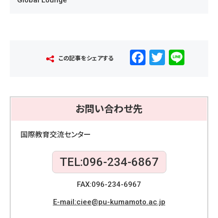
Global Lounge
F
T
Li
この記事をシェアする
a
wi
n
c
tt
e
e
er
お問い合わせ先
b
o
国際教育交流センター
o
TEL:096-234-6867
k
FAX:096-234-6967
E-mail:ciee@pu-kumamoto.ac.jp