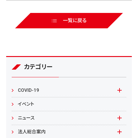
一覧に戻る
カテゴリー
COVID-19
本学の対応
イベント
在学生の皆様へ
ニュース
来学される皆様へ
報道資料
法人総合案内