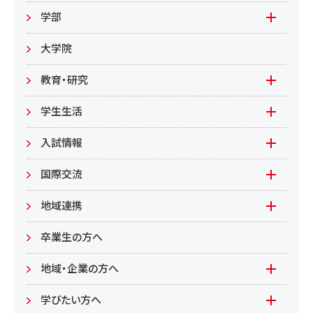
教職員向け
基本情報
入札情報
学部
教職員募集
文学部
大学院
教職員募集（教員）
日文
教育・研究
教職員募集（職員等）
英米
教育
学生生活
環境共生学部
地域連携型学生研究(旧学生GP)
在学生の方へ
入試情報
環境資源
もやいすと育成プログラム
入試情報(学部)
国際交流
居住環境
研究
入試情報(大学院)
Global Lounge
地域連携
食健康
公開講座
卒業生の方へ
総合管理学部
地域・企業の方へ
教育/学部・大学院
学びたい方へ(生涯学習)
学びたい方へ