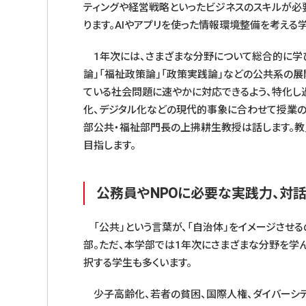
ティングや経営戦略といったビジネスのスキルが必
ります。AIやアプリを使った情報環境整備を考える
1年次には、さまざまな分野について総合的に学び
論」「福祉政策論」「政策実践論」などの公共系の
ている社会問題に速やかに対応できるよう、特化し
化、デジタル化などの現代的事象に合わせて授業の
部公共・福祉部門長の上拂耕生教授は話します。教
目指します。
公務員やNPOに必要な実践力、対
「公共」という言葉が、「自治体」をイメージさせ
部。ただ、本学部では1年次にさまざまな分野を学
択する学生も多くいます。
少子高齢化、若者の貧困、国際人権、ダイバーシテ