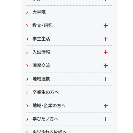
教職員募集
文学部
大学院
教職員募集（教員）
日文
教育・研究
教職員募集（職員等）
英米
教育
学生生活
環境共生学部
地域連携型学生研究(旧学生GP)
在学生の方へ
入試情報
環境資源
もやいすと育成プログラム
入試情報(学部)
国際交流
居住環境
研究
入試情報(大学院)
Global Lounge
地域連携
食健康
公開講座
卒業生の方へ
総合管理学部
地域・企業の方へ
教育/学部・大学院
学びたい方へ(生涯学習)
学びたい方へ
学部
来学される皆様へ