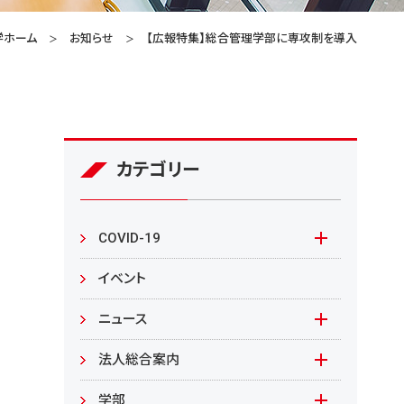
学ホーム
お知らせ
【広報特集】総合管理学部に専攻制を導入
カテゴリー
COVID-19
本学の対応
イベント
在学生の皆様へ
ニュース
来学される皆様へ
報道資料
法人総合案内
教職員向け
基本情報
入札情報
学部