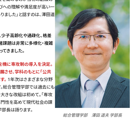
学びへの理解や満足度が高い一
ありました」と話すのは、澤田道
。少子高齢化や過疎化、格差
る諸課題は非常に多様化・複雑
ってきました。
を機に専攻制の導入を決定。
発展させ、学科のもとに「公共
す。
1年次はさまざまな分野
す。総合管理学部では過去にも
な大きな改組は初めて。「専攻
専門性を高めて現代社会の課
学部長は語ります。
総合管理学部 澤田 道夫 学部長