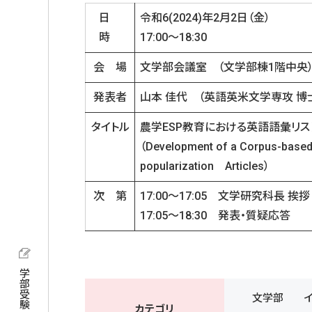
日
令和6(2024)年2月2日（金）
時
17:00～1
会 場
文学部会議室 （文学部棟1階中央
発表者
山本 佳代 （英語英米文学専攻 博
タイトル
農学ESP教育における英語語彙リス
（Development of a Corpus-based E
popularization Articles）
次 第
17:00〜17:05 文学研究科長 挨
17:05〜18:30 発表・質疑応答
学部受験
文学部
カテゴリ