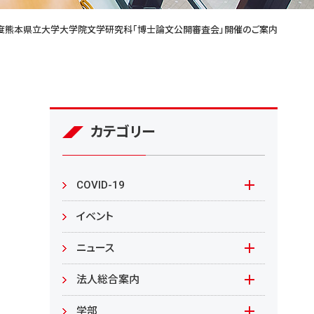
度熊本県立大学大学院文学研究科「博士論文公開審査会」開催のご案内
カテゴリー
COVID-19
本学の対応
イベント
在学生の皆様へ
ニュース
来学される皆様へ
報道資料
法人総合案内
教職員向け
基本情報
入札情報
学部