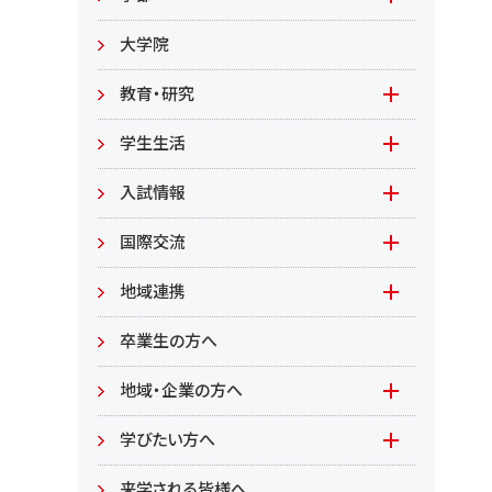
教職員募集
文学部
大学院
教職員募集（教員）
日文
教育・研究
教職員募集（職員等）
英米
教育
学生生活
環境共生学部
地域連携型学生研究(旧学生GP)
在学生の方へ
入試情報
環境資源
もやいすと育成プログラム
入試情報(学部)
国際交流
居住環境
研究
入試情報(大学院)
Global Lounge
地域連携
食健康
公開講座
卒業生の方へ
総合管理学部
地域・企業の方へ
教育/学部・大学院
学びたい方へ(生涯学習)
学びたい方へ
学部
来学される皆様へ