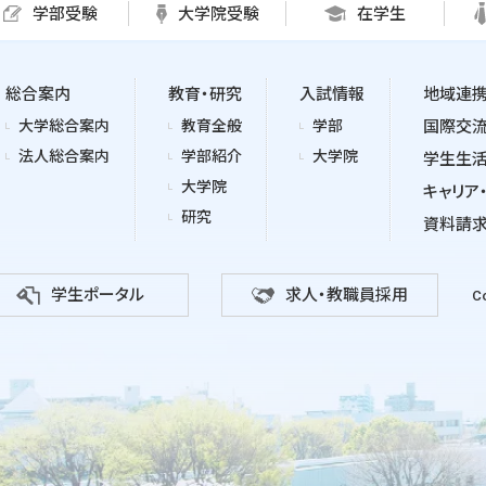
学部受験
大学院受験
在学生
総合案内
教育・研究
入試情報
地域連
大学総合案内
教育全般
学部
国際交
法人総合案内
学部紹介
大学院
学生生
大学院
キャリア
研究
資料請
学生ポータル
求人・教職員採用
Co