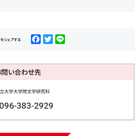
へ
F
T
Li
事をシェアする
a
wi
n
c
tt
e
e
er
お問い合わせ先
b
o
立大学大学院文学研究科
o
:096-383-2929
k