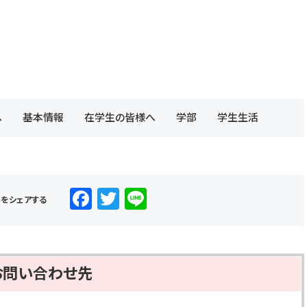
へ
基本情報
在学生の皆様へ
学部
学生生活
F
T
Li
事をシェアする
a
wi
n
c
tt
e
e
er
お問い合わせ先
b