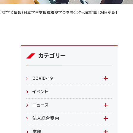
け奨学金情報（日本学生支援機構奨学金を除く【令和6年10月24日更新】
カテゴリー
COVID-19
本学の対応
イベント
在学生の皆様へ
ニュース
来学される皆様へ
報道資料
法人総合案内
教職員向け
基本情報
入札情報
学部