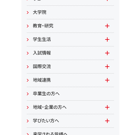
教職員募集
文学部
大学院
教職員募集（教員）
日文
教育・研究
教職員募集（職員等）
英米
教育
学生生活
環境共生学部
地域連携型学生研究(旧学生GP)
在学生の方へ
入試情報
環境資源
もやいすと育成プログラム
入試情報(学部)
国際交流
居住環境
研究
入試情報(大学院)
Global Lounge
地域連携
食健康
公開講座
卒業生の方へ
総合管理学部
地域・企業の方へ
教育/学部・大学院
学びたい方へ(生涯学習)
学びたい方へ
学部
来学される皆様へ