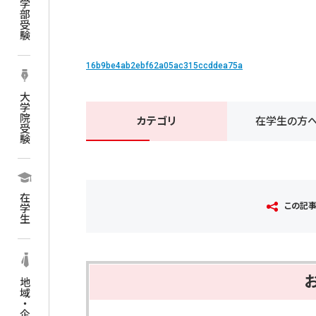
学部受験
16b9be4ab2ebf62a05ac315ccddea75a
大学院受験
カテゴリ
在学生の方
在学生
この記
地域・企業