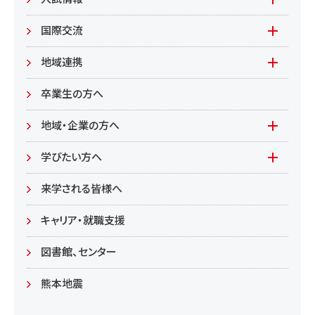
環境資源
もやいすと育成プログラム
入試情報(学部)
国際交流
居住環境
研究
入試情報(大学院)
Global Lounge
地域連携
食健康
公開講座
卒業生の方へ
総合管理学部
地域・企業の方へ
教育/学部・大学院
学びたい方へ(生涯学習)
学びたい方へ
学部
来学される皆様へ
大学院
キャリア・就職支援
図書館、センター
熊本地震