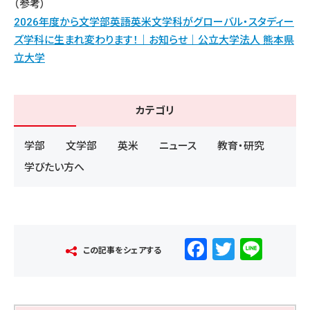
（参考）
2026年度から文学部英語英米文学科がグローバル・スタディー
ズ学科に生まれ変わります！｜お知らせ｜公立大学法人 熊本県
立大学
カテゴリ
学部
文学部
英米
ニュース
教育・研究
学びたい方へ
F
T
Li
この記事をシェアする
a
wi
n
c
tt
e