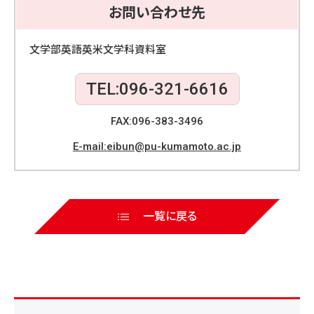
e
er
お問い合わせ先
b
o
文学部英語英米文学科資料室
o
TEL:096-321-6616
k
FAX:096-383-3496
E-mail:eibun@pu-kumamoto.ac.jp
一覧に戻る