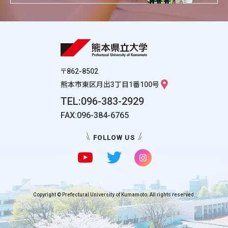
〒862-8502
熊本市東区月出3丁目1番100号
TEL:096-383-2929
FAX:096-384-6765
FOLLOW US
Copyright © Prefectural University of Kumamoto. All rights reserved.