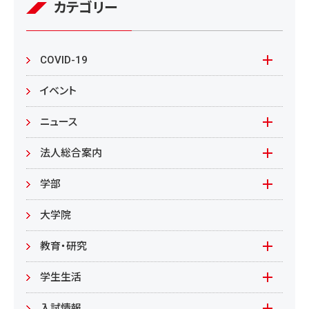
カテゴリー
COVID-19
本学の対応
イベント
在学生の皆様へ
ニュース
来学される皆様へ
報道資料
法人総合案内
教職員向け
基本情報
入札情報
学部
教職員募集
文学部
大学院
教職員募集（教員）
日文
教育・研究
教職員募集（職員等）
英米
教育
学生生活
環境共生学部
地域連携型学生研究(旧学生GP)
在学生の方へ
入試情報