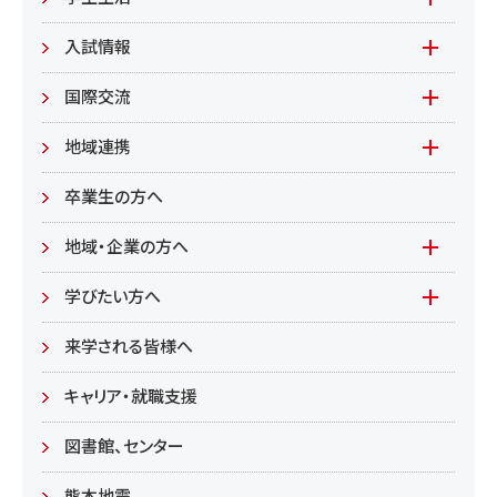
環境共生学部
地域連携型学生研究(旧学生GP)
在学生の方へ
入試情報
環境資源
もやいすと育成プログラム
入試情報(学部)
国際交流
居住環境
研究
入試情報(大学院)
Global Lounge
地域連携
食健康
公開講座
卒業生の方へ
総合管理学部
地域・企業の方へ
教育/学部・大学院
学びたい方へ(生涯学習)
学びたい方へ
学部
来学される皆様へ
大学院
キャリア・就職支援
図書館、センター