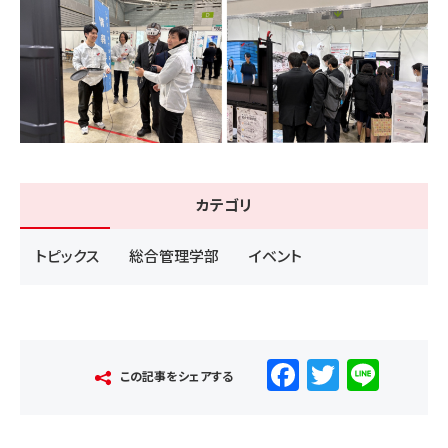
カテゴリ
トピックス
総合管理学部
イベント
F
T
Li
この記事をシェアする
a
wi
n
c
tt
e