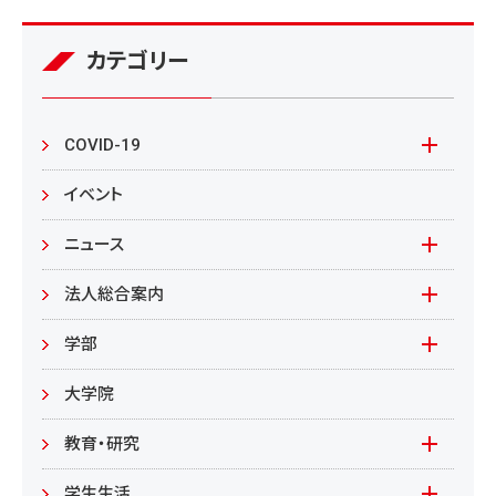
カテゴリー
COVID-19
本学の対応
イベント
在学生の皆様へ
ニュース
来学される皆様へ
報道資料
法人総合案内
教職員向け
基本情報
入札情報
学部
教職員募集
文学部
大学院
教職員募集（教員）
日文
教育・研究
教職員募集（職員等）
英米
教育
学生生活