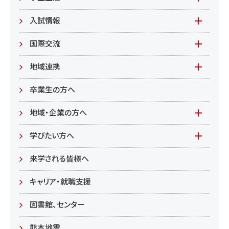
環境共生学部
地域連携型学生研究(旧学生GP)
在学生の方へ
入試情報
環境資源
もやいすと育成プログラム
入試情報(学部)
国際交流
居住環境
研究
入試情報(大学院)
Global Lounge
地域連携
食健康
公開講座
卒業生の方へ
総合管理学部
地域・企業の方へ
教育/学部・大学院
学びたい方へ(生涯学習)
学びたい方へ
学部
来学される皆様へ
大学院
キャリア・就職支援
図書館、センター
熊本地震