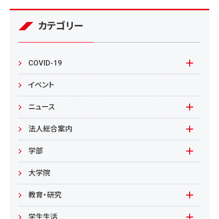
カテゴリー
COVID-19
本学の対応
イベント
在学生の皆様へ
ニュース
来学される皆様へ
報道資料
法人総合案内
教職員向け
基本情報
入札情報
学部
教職員募集
文学部
大学院
教職員募集（教員）
日文
教育・研究
教職員募集（職員等）
英米
教育
学生生活