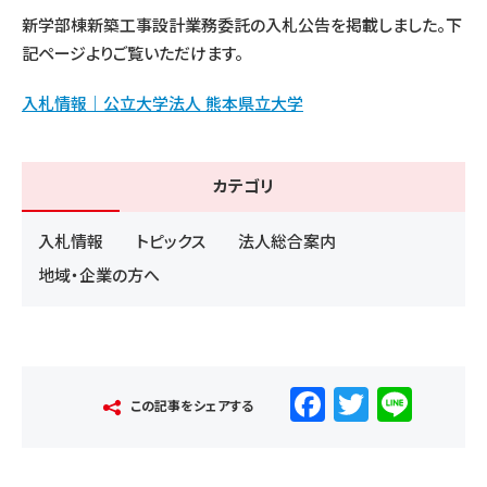
新学部棟新築工事設計業務委託の入札公告を掲載しました。下
記ページよりご覧いただけます。
入札情報｜公立大学法人 熊本県立大学
カテゴリ
入札情報
トピックス
法人総合案内
地域・企業の方へ
F
T
Li
この記事をシェアする
a
wi
n
c
tt
e