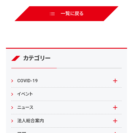
一覧に戻る
カテゴリー
COVID-19
本学の対応
イベント
在学生の皆様へ
ニュース
来学される皆様へ
報道資料
法人総合案内
教職員向け
基本情報