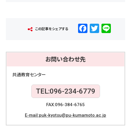
F
T
Li
この記事をシェアする
a
wi
n
c
tt
e
e
er
お問い合わせ先
b
o
共通教育センター
o
TEL:096-234-6779
k
FAX:096-384-6765
E-mail:puk-kyotsu@pu-kumamoto.ac.jp