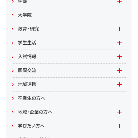
入札情報
学部
教職員募集
文学部
大学院
教職員募集（教員）
日文
教育・研究
教職員募集（職員等）
英米
教育
学生生活
環境共生学部
地域連携型学生研究(旧学生GP)
在学生の方へ
入試情報
環境資源
もやいすと育成プログラム
入試情報(学部)
国際交流
居住環境
研究
入試情報(大学院)
Global Lounge
地域連携
食健康
公開講座
卒業生の方へ
総合管理学部
地域・企業の方へ
教育/学部・大学院
学びたい方へ(生涯学習)
学びたい方へ