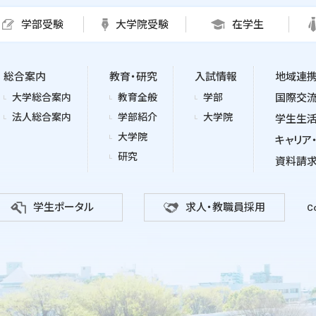
学部受験
大学院受験
在学生
総合案内
教育・研究
入試情報
地域連
大学総合案内
教育全般
学部
国際交
法人総合案内
学部紹介
大学院
学生生
大学院
キャリア
研究
資料請
学生ポータル
求人・教職員採用
Co