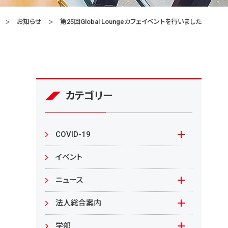
お知らせ
第25回Global Loungeカフェイベントを行いました
カテゴリー
COVID-19
本学の対応
イベント
在学生の皆様へ
ニュース
来学される皆様へ
報道資料
法人総合案内
教職員向け
基本情報
入札情報
学部