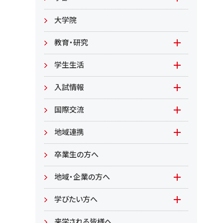
教職員募集
文学部
大学院
教職員募集（教員）
日文
教育・研究
教職員募集（職員等）
英米
教育
学生生活
環境共生学部
地域連携型学生研究(旧学生GP)
在学生の方へ
入試情報
環境資源
もやいすと育成プログラム
入試情報(学部)
国際交流
居住環境
研究
入試情報(大学院)
Global Lounge
地域連携
食健康
公開講座
卒業生の方へ
総合管理学部
地域・企業の方へ
教育/学部・大学院
学びたい方へ(生涯学習)
学びたい方へ
学部
来学される皆様へ