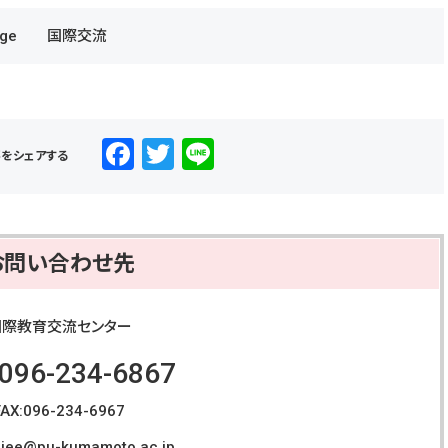
nge
国際交流
F
T
Li
事をシェアする
a
wi
n
c
tt
e
e
er
お問い合わせ先
b
o
国際教育交流センター
o
:096-234-6867
k
FAX:096-234-6967
ciee@pu-kumamoto.ac.jp