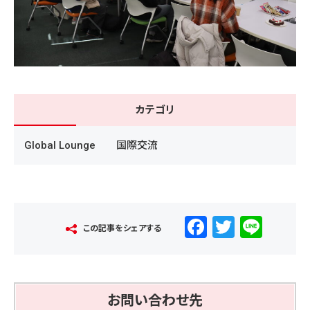
カテゴリ
Global Lounge
国際交流
F
T
Li
この記事をシェアする
a
wi
n
c
tt
e
e
er
お問い合わせ先