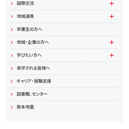
もやいすと育成プログラム
入試情報(学部)
国際交流
居住環境
研究
入試情報(大学院)
Global Lounge
地域連携
食健康
公開講座
卒業生の方へ
総合管理学部
地域・企業の方へ
教育/学部・大学院
学びたい方へ(生涯学習)
学びたい方へ
学部
来学される皆様へ
大学院
キャリア・就職支援
図書館、センター
熊本地震