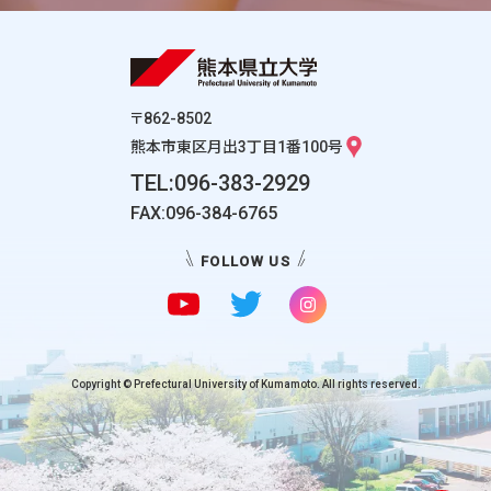
〒862-8502
熊本市東区月出3丁目1番100号
TEL:096-383-2929
FAX:096-384-6765
FOLLOW US
Copyright © Prefectural University of Kumamoto. All rights reserved.