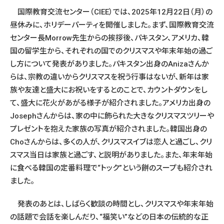
国際教育交流センター（CIEE）では、2025年12月22日（月）の
昼休みに、ホリデーパーティを開催しました。まず、国際教育交流
センター長Morrow先生からの挨拶後、パキスタン、アメリカ、韓
国の留学生から、それぞれの国でのクリスマスや年末年始の過ご
し方について発表がありました。パキスタン出身のAnizaさんか
らは、宗教の違いからクリスマスを祝う行事はないが、新年は家
族や友達と盛大にお祝いをするとのことで、カウントダウンをし
て、盛大に花火があがる様子が紹介されました。アメリカ出身の
Josephさんからは、家の中に飾られた大きなクリスマスツリーや
プレゼントを抱えた家族の写真が紹介されました。韓国出身の
Choさんからは、多くの人が、クリスマスイブは恋人と過ごし、クリ
スマス当日は家族と過ごす、と説明がありました。また、年末年始
に食べる韓国の定番料理で“トック”という餅のスープも紹介され
ました。
発表のあとは、しばらく歓談の時間とし、クリスマスや年末年始
の話題で会話を楽しんだり、“福笑い”などの日本の伝統的な正