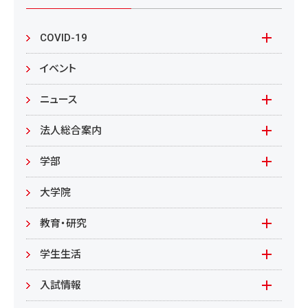
COVID-19
本学の対応
イベント
在学生の皆様へ
ニュース
来学される皆様へ
報道資料
法人総合案内
教職員向け
基本情報
入札情報
学部
教職員募集
文学部
大学院
教職員募集（教員）
日文
教育・研究
教職員募集（職員等）
英米
教育
学生生活
環境共生学部
地域連携型学生研究(旧学生GP)
在学生の方へ
入試情報
環境資源