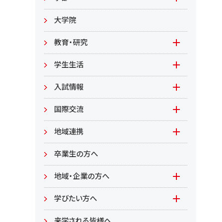
教職員募集
文学部
大学院
教職員募集（教員）
日文
教育・研究
教職員募集（職員等）
英米
教育
学生生活
環境共生学部
地域連携型学生研究(旧学生GP)
在学生の方へ
入試情報
環境資源
もやいすと育成プログラム
入試情報(学部)
国際交流
居住環境
研究
入試情報(大学院)
Global Lounge
地域連携
食健康
公開講座
卒業生の方へ
総合管理学部
地域・企業の方へ
教育/学部・大学院
学びたい方へ(生涯学習)
学びたい方へ
学部
来学される皆様へ