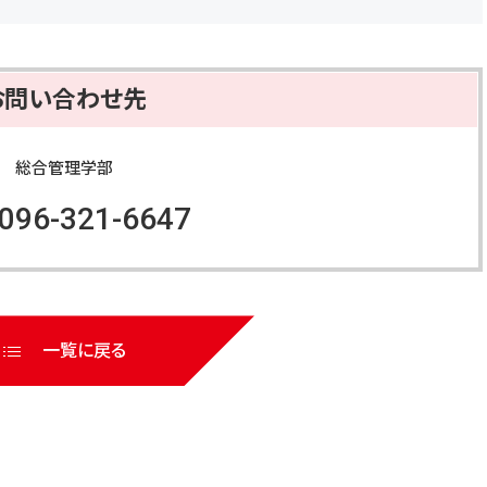
a
wi
n
c
tt
e
e
er
お問い合わせ先
b
o
総合管理学部
o
:096-321-6647
k
一覧に戻る