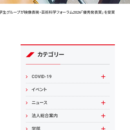
生グループが映像表現・芸術科学フォーラム2026「優秀発表賞」を受賞
カテゴリー
COVID-19
本学の対応
イベント
在学生の皆様へ
ニュース
来学される皆様へ
報道資料
法人総合案内
教職員向け
基本情報
入札情報
学部