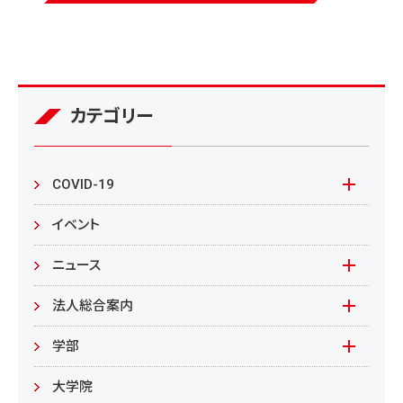
カテゴリー
COVID-19
本学の対応
イベント
在学生の皆様へ
ニュース
来学される皆様へ
報道資料
法人総合案内
教職員向け
基本情報
入札情報
学部
教職員募集
文学部
大学院