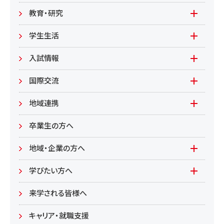
教職員募集（教員）
日文
教育・研究
教職員募集（職員等）
英米
教育
学生生活
環境共生学部
地域連携型学生研究(旧学生GP)
在学生の方へ
入試情報
環境資源
もやいすと育成プログラム
入試情報(学部)
国際交流
居住環境
研究
入試情報(大学院)
Global Lounge
地域連携
食健康
公開講座
卒業生の方へ
総合管理学部
地域・企業の方へ
教育/学部・大学院
学びたい方へ(生涯学習)
学びたい方へ
学部
来学される皆様へ
大学院
キャリア・就職支援