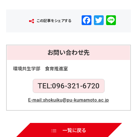
F
T
Li
この記事をシェアする
a
wi
n
c
tt
e
e
er
お問い合わせ先
b
o
環境共生学部 食育推進室
o
TEL:096-321-6720
k
E-mail:shokuiku@pu-kumamoto.ac.jp
一覧に戻る