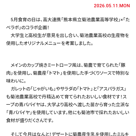
2026.05.11.MON
5月食育の日は、高大連携「熊本県立菊池農業高等学校」×「た
べラボ」のコラボ企画！
大学生と高校生が意見を出し合い、菊池農業高校の生産物を
使用したオリジナルメニューを考案しました。
メインのカップ焼きミートローフ風は、菊農で育てられた「豚
肉」を使用し、菊農産「トマト」を使用した手づくりソースで特別な
味わいに。
ガレットの「じゃがいも」やサラダの「トマト」と「アスパラガス」
も菊池農業高校で丹精込めて育てられたおいしい食材です！ス
ープの青パパイヤは、大学より高校へ渡した苗から育った立派な
「青パパイヤ」を使用しています。他にも菊池市で採れたおいしい
食材が盛りだくさんです。
そして今月はなんと！デザートに菊農産生乳を使用したミルキ