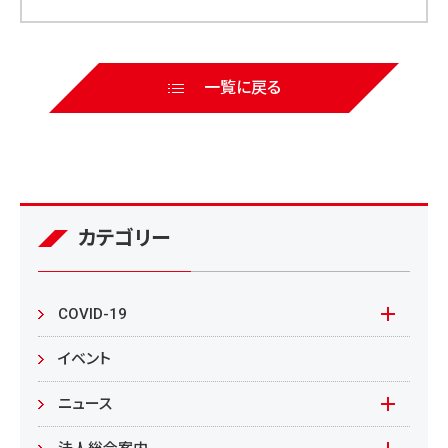
一覧に戻る
カテゴリー
COVID-19
本学の対応
イベント
在学生の皆様へ
ニュース
来学される皆様へ
報道資料