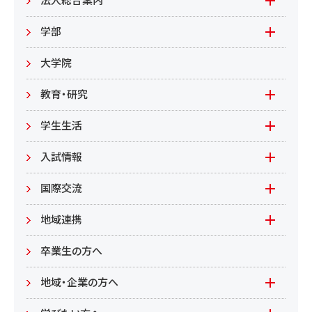
法人総合案内
教職員向け
基本情報
入札情報
学部
教職員募集
文学部
大学院
教職員募集（教員）
日文
教育・研究
教職員募集（職員等）
英米
教育
学生生活
環境共生学部
地域連携型学生研究(旧学生GP)
在学生の方へ
入試情報
環境資源
もやいすと育成プログラム
入試情報(学部)
国際交流
居住環境
研究
入試情報(大学院)
Global Lounge
地域連携
食健康
公開講座
卒業生の方へ
総合管理学部
地域・企業の方へ
教育/学部・大学院