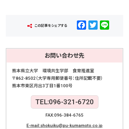
F
T
Li
この記事をシェアする
a
wi
n
c
tt
e
e
er
お問い合わせ先
b
o
熊本県立大学 環境共生学部 食育推進室
o
〒862-8502（大学専用郵便番号：住所記載不要）
熊本市東区月出3丁目1番100号
k
TEL:096-321-6720
FAX:096-384-6765
E-mail:shokuiku@pu-kumamoto.co.jp