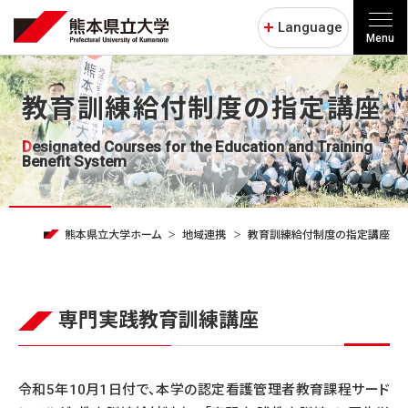
Language
Menu
教育訓練給付制度の指定講座
Designated Courses for the Education and Training
Benefit System
熊本県立大学ホーム
地域連携
教育訓練給付制度の指定講座
専門実践教育訓練講座
令和5年10月1日付で、本学の認定看護管理者教育課程サード