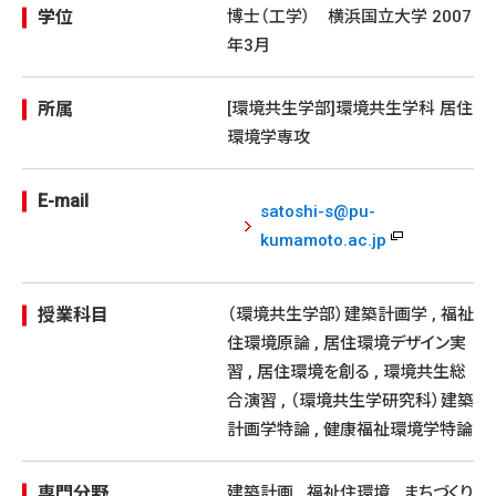
学位
博士（工学） 横浜国立大学 2007
年3月
所属
[環境共生学部]環境共生学科 居住
環境学専攻
E-mail
satoshi-s@pu-
kumamoto.ac.jp
授業科目
（環境共生学部）建築計画学 , 福祉
住環境原論 , 居住環境デザイン実
習 , 居住環境を創る , 環境共生総
合演習 , （環境共生学研究科）建築
計画学特論 , 健康福祉環境学特論
専門分野
建築計画 , 福祉住環境 , まちづくり