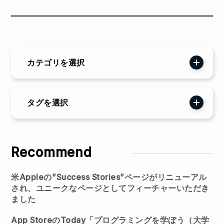
カテゴリを選択
Event
Info
タグを選択
ADE2019
intelleggs!
アウトリーチ
アプリ開発部
その他
ムービー制作部
Recommend
メディア報道
作品等
共同研究・競争的資金等の研究課題
受賞
米Appleの”Success Stories”ページがリニューアル
学術貢献活動
教育
研究開発
され、ユニークなページとしてフィーチャーいただき
ました
社会貢献活動
論文
講演・口頭発表等
App StoreのToday「プログラミングを学ぼう（大学