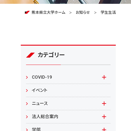
熊本県立大学ホーム
お知らせ
学生生活
カテゴリー
COVID-19
本学の対応
イベント
在学生の皆様へ
ニュース
来学される皆様へ
報道資料
法人総合案内
教職員向け
基本情報
入札情報
学部