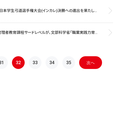
日本学生弓道選手権大会(インカレ)決勝への進出を果たしま
管理者教育課程サードレベルが、文部科学省「職業実践力育成
」(BP※)に認定されました。
31
32
33
34
35
次へ