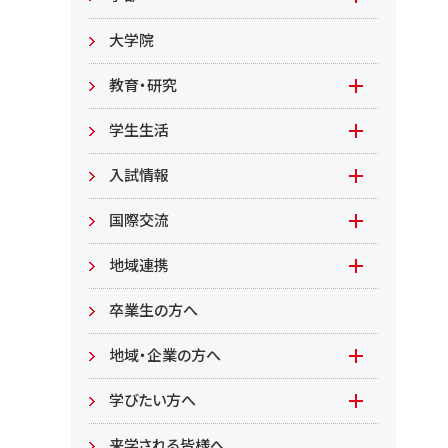
教職員募集
文学部
大学院
教職員募集（教員）
日文
教育・研究
教職員募集（職員等）
英米
教育
学生生活
環境共生学部
地域連携型学生研究(旧学生GP)
在学生の方へ
入試情報
環境資源
もやいすと育成プログラム
入試情報(学部)
国際交流
居住環境
研究
入試情報(大学院)
Global Lounge
地域連携
食健康
公開講座
卒業生の方へ
総合管理学部
地域・企業の方へ
教育/学部・大学院
学びたい方へ(生涯学習)
学びたい方へ
学部
来学される皆様へ