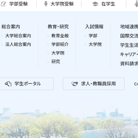
学部受験
大学院受験
在学生
総合案内
教育・研究
入試情報
地域連
大学総合案内
教育全般
学部
国際交
法人総合案内
学部紹介
大学院
学生生
大学院
キャリア
研究
資料請
学生ポータル
求人・教職員採用
Co