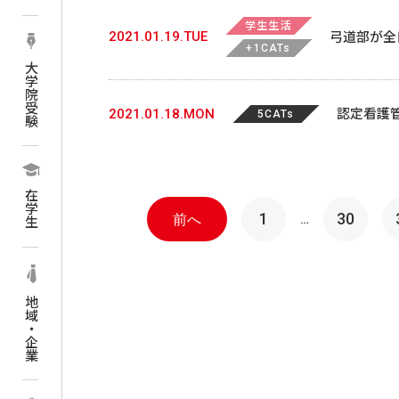
学生生活
2021.01.19.TUE
弓道部が全
+1CATs
した!
大学院受験
2021.01.18.MON
認定看護
5CATs
プログラム
在学生
投
1
30
前へ
…
稿
ナ
地域・企業
ビ
ゲ
ー