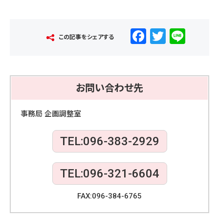
F
T
Li
この記事をシェアする
a
wi
n
c
tt
e
e
er
お問い合わせ先
b
o
事務局 企画調整室
o
TEL:096-383-2929
k
TEL:096-321-6604
FAX:096-384-6765