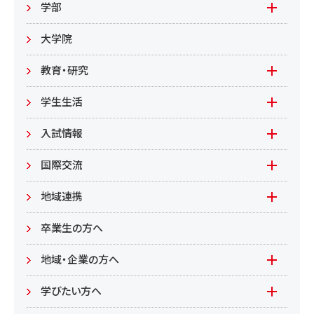
基本情報
入札情報
学部
教職員募集
文学部
大学院
教職員募集（教員）
日文
教育・研究
教職員募集（職員等）
英米
教育
学生生活
環境共生学部
地域連携型学生研究(旧学生GP)
在学生の方へ
入試情報
環境資源
もやいすと育成プログラム
入試情報(学部)
国際交流
居住環境
研究
入試情報(大学院)
Global Lounge
地域連携
食健康
公開講座
卒業生の方へ
総合管理学部
地域・企業の方へ
教育/学部・大学院
学びたい方へ(生涯学習)
学びたい方へ