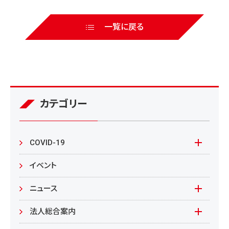
一覧に戻る
カテゴリー
COVID-19
本学の対応
イベント
在学生の皆様へ
ニュース
来学される皆様へ
報道資料
法人総合案内
教職員向け