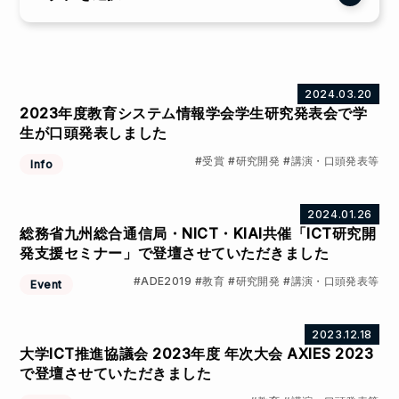
ADE2019
intelleggs!
アウトリーチ
アプリ開発部
その他
ムービー制作部
2024.03.20
2023年度教育システム情報学会学生研究発表会で学
メディア報道
作品等
生が口頭発表しました
共同研究・競争的資金等の研究課題
受賞
研究開発
講演・口頭発表等
Info
受賞
学術貢献活動
教育
研究開発
社会貢献活動
論文
2024.01.26
総務省九州総合通信局・NICT・KIAI共催「ICT研究開
講演・口頭発表等
発支援セミナー」で登壇させていただきました
ADE2019
教育
研究開発
講演・口頭発表等
Event
2023.12.18
大学ICT推進協議会 2023年度 年次大会 AXIES 2023
で登壇させていただきました